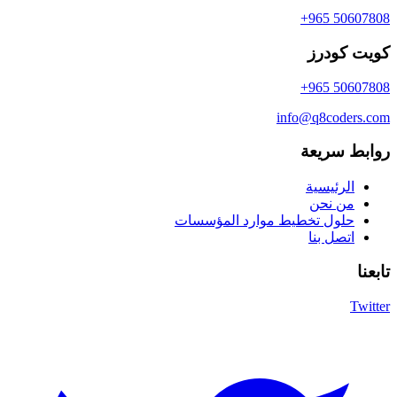
+965 50607808
كويت كودرز
+965 50607808
info@q8coders.com
روابط سريعة
الرئيسية
من نحن
حلول تخطيط موارد المؤسسات
اتصل بنا
تابعنا
Twitter