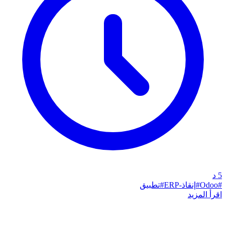
5
د
#
Odoo
#
إنقاذ-ERP
#
تطبيق
اقرأ المزيد