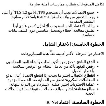
تكامل المدفوعات يتطلب ممارسات أمنية صارمة:
جميع الاتصالات يجب أن تستخدم HTTPS مع TLS 1.2 أو أعلى
يجب التحقق من بيانات استجابة K-Net باستخدام مفاتيح
التشفير المقدمة
بيانات الاعتماد الحساسة يجب ألا تُخزّن كنص عادي أبداً
تطبيق معالجة أخطاء وتسجيل مناسبين دون كشف بيانات
حساسة
الخطوة الخامسة: الاختبار الشامل
الاختبار هو المرحلة الأكثر أهمية. غطِّ هذه السيناريوهات:
الدفع الناجح
: تحقق من تأكيد الطلب وإنشاء القيد المحاسبي
رفض الدفع
: تأكد من تعامل النظام مع الرفض بسلاسة
وإخطار العميل
انقطاع الاتصال
: اختبر ما يحدث إذا انقطع الاتصال أثناء الدفع
المعاملات المكررة
: تحقق من الحماية ضد الخصم المزدوج
عملية الاسترداد
: اختبر عملية الاسترداد من البداية للنهاية
مبالغ مختلفة
: اختبر بمبالغ معاملات متنوعة بما فيها الحالات
الحدية
الخطوة السادسة: اعتماد K-Net