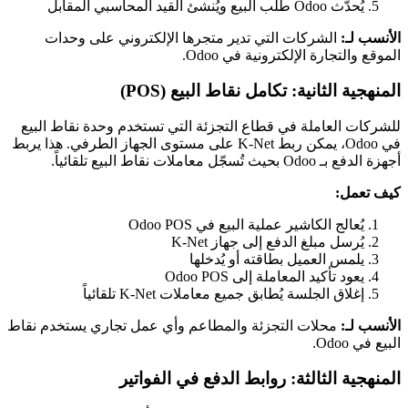
يُحدّث Odoo طلب البيع ويُنشئ القيد المحاسبي المقابل
الأنسب لـ:
الشركات التي تدير متجرها الإلكتروني على وحدات
الموقع والتجارة الإلكترونية في Odoo.
المنهجية الثانية: تكامل نقاط البيع (POS)
للشركات العاملة في قطاع التجزئة التي تستخدم وحدة نقاط البيع
في Odoo، يمكن ربط K-Net على مستوى الجهاز الطرفي. هذا يربط
أجهزة الدفع بـ Odoo بحيث تُسجّل معاملات نقاط البيع تلقائياً.
كيف تعمل:
يُعالج الكاشير عملية البيع في Odoo POS
يُرسل مبلغ الدفع إلى جهاز K-Net
يلمس العميل بطاقته أو يُدخلها
يعود تأكيد المعاملة إلى Odoo POS
إغلاق الجلسة يُطابق جميع معاملات K-Net تلقائياً
الأنسب لـ:
محلات التجزئة والمطاعم وأي عمل تجاري يستخدم نقاط
البيع في Odoo.
المنهجية الثالثة: روابط الدفع في الفواتير