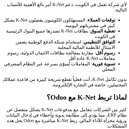
لأي شركة تعمل في الكويت، دعم K-Net أمر بالغ الأهمية للأسباب
التالية:
توقعات العملاء
: المستهلكون الكويتيون يفضلون K-Net بشكل
كبير في مشترياتهم اليومية
تغطية السوق
: بطاقات K-Net تصدرها جميع البنوك الرئيسية
في الكويت
التوافق التنظيمي
: استخدام شبكة الدفع الوطنية يضمن
الامتثال للأنظمة المالية المحلية
رسوم أقل
: مقارنة بمعالجة بطاقات الائتمان الدولية، رسوم
معاملات K-Net عادة أقل
تسوية فورية
: المعاملات تُسوّى بسرعة عبر النظام المصرفي
المحلي
بدون تكامل K-Net، أنت فعلياً تقطع شريحة كبيرة من قاعدة عملائك
المحتملين، خاصة في التجارة الإلكترونية.
لماذا تربط K-Net مع Odoo؟
كثير من الشركات تتعامل مع مدفوعات K-Net بشكل منفصل عن
نظام ERP، مما يؤدي إلى مطابقة يدوية وأخطاء في إدخال البيانات
ورؤية مجزأة للأداء المالي. ربط K-Net مباشرة مع Odoo يحل هذه
المشكلات: