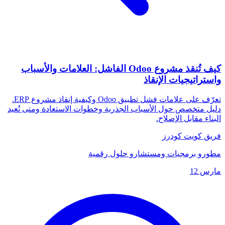
كيف تُنقذ مشروع Odoo الفاشل: العلامات والأسباب
واستراتيجيات الإنقاذ
تعرّف على علامات فشل تطبيق Odoo وكيفية إنقاذ مشروع ERP.
دليل متخصص حول الأسباب الجذرية وخطوات الاستعادة ومتى تُعيد
البناء مقابل الإصلاح.
فريق كويت كودرز
مطورو برمجيات ومستشارو حلول رقمية
مارس 12