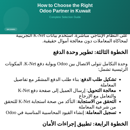
حساب. سيزودك البنك ببيانات الاعتماد بعد الموافقة. قد تستغرق
هذه العملية من أسبوع إلى أربعة أسابيع حسب البنك.
الخطوة الثانية: إعداد بيئة الاختبار
هيّئ نسخة تجريبية من نظام Odoo للتطوير والاختبار. لا تطوّر أبداً
على النظام الإنتاجي مباشرة. استخدم بيانات K-Net التجريبية
لمحاكاة المعاملات دون معالجة أموال حقيقية.
الخطوة الثالثة: تطوير وحدة الدفع
وحدة التكامل تتولى الاتصال بين Odoo وبوابة دفع K-Net. المكونات
الرئيسية تشمل:
تشكيل طلب الدفع
: بناء طلب الدفع المشفّر مع تفاصيل
المعاملة
معالجة التحويل
: إرسال العميل إلى صفحة دفع K-Net
والتعامل مع الإرجاع
التحقق من الاستجابة
: التأكد من صحة استجابة K-Net للتحقق
من شرعية المعاملة
تسجيل المعاملة
: إنشاء القيود المحاسبية المناسبة في Odoo
الخطوة الرابعة: تطبيق إجراءات الأمان