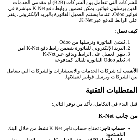
للشركات التي تتعامل بين الشركات (B2B) أو مقدمي الخدمات
الذين يرسلون فواتير، يمكن تضمين روابط دفع K-Net مباشرة في
فواتير Odoo. عندما يستلم العميل الفاتورة بالبريد الإلكتروني، ينقر
على الرابط للدفع عبر K-Net.
كيف تعمل:
تُنشئ الفاتورة وترسلها من Odoo
البريد الإلكتروني للفاتورة يتضمن رابط دفع K-Net آمن
ينقر العميل على الرابط ويدفع عبر K-Net
يُعلّم Odoo الفاتورة تلقائياً كمدفوعة
الأنسب لـ:
شركات الخدمات والاستشارات والشركات التي تتعامل
بين الشركات وترسل فواتير لعملائها.
المتطلبات التقنية
قبل البدء في التكامل، تأكد من توفر التالي:
من جانب K-Net
حساب تاجر
: تحتاج حساب تاجر K-Net نشط من خلال البنك
المُستحوِذ