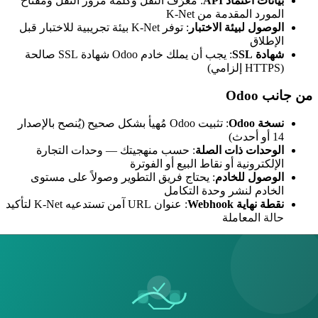
بيانات اعتماد API
: معرّف النقل وكلمة مرور النقل ومفتاح
المورد المقدمة من K-Net
الوصول لبيئة الاختبار
: توفر K-Net بيئة تجريبية للاختبار قبل
الإطلاق
شهادة SSL
: يجب أن يملك خادم Odoo شهادة SSL صالحة
(HTTPS إلزامي)
من جانب Odoo
نسخة Odoo
: تثبيت Odoo مُهيأ بشكل صحيح (يُنصح بالإصدار
14 أو أحدث)
الوحدات ذات الصلة
: حسب منهجيتك — وحدات التجارة
الإلكترونية أو نقاط البيع أو الفوترة
الوصول للخادم
: يحتاج فريق التطوير وصولاً على مستوى
الخادم لنشر وحدة التكامل
نقطة نهاية Webhook
: عنوان URL آمن تستدعيه K-Net لتأكيد
حالة المعاملة
خطوات عملية التكامل
الخطوة الأولى: الحصول على بيانات اعتماد تاجر K-Net
تواصل مع البنك للتقدم بطلب حساب تاجر K-Net إذا لم يكن لديك