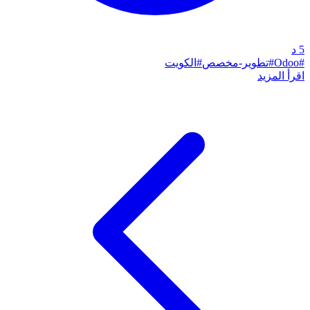
5
د
#
Odoo
#
تطوير-مخصص
#
الكويت
اقرأ المزيد