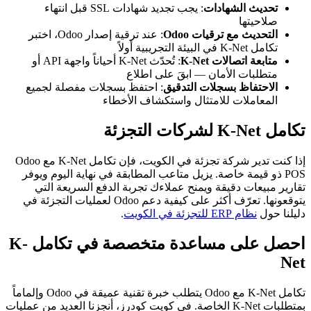
تحديث الشهادات
: يجب تجديد شهادات SSL قبل انتهاء
صلاحيتها
التحديث مع ترقيات Odoo
: عند ترقية إصدار Odoo، اختبر
تكامل K-Net في البيئة التجريبية أولاً
متابعة اتصالات K-Net
: تُحدّث K-Net أحياناً واجهة API أو
متطلبات الأمان — ابقَ على اطلاع
الاحتفاظ بسجلات التدقيق
: احتفظ بسجلات مفصلة لجميع
المعاملات للامتثال واستكشاف الأخطاء
تكامل K-Net لشركات التجزئة
إذا كنت تدير شركة تجزئة في الكويت، فإن تكامل K-Net مع Odoo
POS ذو قيمة خاصة. يزيل متاعب المطابقة في نهاية اليوم ويوفر
تقارير مبيعات دقيقة ويمنح عملاءك تجربة الدفع السريعة التي
يتوقعونها. تعرّف أكثر على كيفية دعم Odoo لعمليات التجزئة في
دليلنا حول
نظام ERP للتجزئة في الكويت
.
احصل على مساعدة متخصصة في تكامل K-
Net
تكامل K-Net مع Odoo يتطلب خبرة تقنية عميقة في Odoo وإلماماً
بمتطلبات K-Net الخاصة. في كويت كودرز، أنجزنا العديد من عمليات