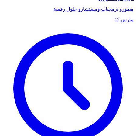
مطورو برمجيات ومستشارو حلول رقمية
مارس 12