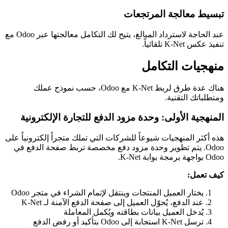
تبسيط معالجة المرتجعات
عند الحاجة لاسترداد المبالغ، يتيح لك التكامل معالجتها عبر Odoo مع
تنفيذ عكس K-Net تلقائياً.
منهجيات التكامل
هناك عدة طرق لربط K-Net مع Odoo، حسب نموذج عملك
ومتطلباتك التقنية.
المنهجية الأولى: وحدة مزود الدفع للتجارة الإلكترونية
هذه أكثر المنهجيات شيوعاً للشركات التي تملك متجراً إلكترونياً على
Odoo. يتم تطوير وحدة مزود دفع مخصصة تربط صفحة الدفع في
Odoo بواجهة برمجة بوابة K-Net.
كيف تعمل:
يختار العميل المنتجات وينتقل لإتمام الشراء في متجر Odoo
عند الدفع، يُحوّل العميل إلى صفحة الدفع الآمنة لـ K-Net
يُدخل العميل بيانات بطاقته ويُكمل المعاملة
ترسل K-Net استجابة إلى Odoo بتأكيد أو رفض الدفع