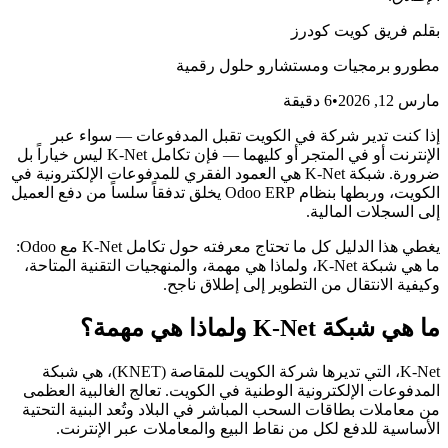
بقلم
فريق كويت كودرز
مطورو برمجيات ومستشارو حلول رقمية
مارس 12, 2026
•
6
دقيقة
إذا كنت تدير شركة في الكويت تقبل المدفوعات — سواء عبر
الإنترنت أو في المتجر أو كليهما — فإن تكامل K-Net ليس خياراً بل
ضرورة. شبكة K-Net هي العمود الفقري للمدفوعات الإلكترونية في
الكويت، وربطها بنظام Odoo ERP يخلق تدفقاً سلساً من دفع العميل
إلى السجلات المالية.
يغطي هذا الدليل كل ما تحتاج معرفته حول تكامل K-Net مع Odoo:
ما هي شبكة K-Net، ولماذا هي مهمة، والمنهجيات التقنية المتاحة،
وكيفية الانتقال من التطوير إلى إطلاق ناجح.
ما هي شبكة K-Net ولماذا هي مهمة؟
K-Net، التي تديرها شركة الكويت للمقاصة (KNET)، هي شبكة
المدفوعات الإلكترونية الوطنية في الكويت. تعالج الغالبية العظمى
من معاملات بطاقات السحب المباشر في البلاد وتُعد البنية التحتية
الأساسية للدفع لكل من نقاط البيع والمعاملات عبر الإنترنت.