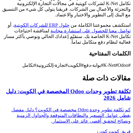
تكامل K-Net لشركات كويتية في مجالات التجارة الإلكترونية
والتجزئة والأعمال بين الشركات. فريقنا يتولى كل شيء من التنسيق
مع البنك إلى التطوير والاختبار والاعتماد.
استكشف مجموعتنا الكاملة من
حلول ERP للشركات الكويتية
، أو
تواصل معنا للحصول على استشارة مجانية
لمناقشة احتياجات
تكامل K-Net الخاصة بك. سنقيّم إعدادك الحالي ونوصي بأكثر مسار
فعالية لنظام دفع متكامل تماماً.
الكلمات المفتاحية
#
Odoo
#
K-Net
#
بوابة-دفع
#
الكويت
#
تجارة-إلكترونية
#
تكامل
مقالات ذات صلة
تكلفة تطوير وحدات Odoo المخصصة في الكويت: دليل
شامل 2026
كم تكلفة تطوير وحدة Odoo مخصصة في الكويت؟ دليل مفصل
يغطي عوامل التسعير والنطاقات المتوقعة والجداول الزمنية
ونصائح لتحقيق أقصى عائد على الاستثمار.
فريق كويت كودرز