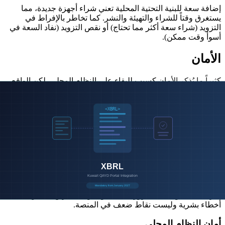
إضافة سعة للبنية التحتية المحلية تعني شراء أجهزة جديدة، مما
يستغرق وقتاً للشراء والتهيئة والنشر. كما تخاطر بالإفراط في
التزويد (شراء سعة أكثر مما تحتاج) أو نقص التزويد (نفاد السعة في
أسوأ وقت ممكن).
الأمان
كثيراً ما يُذكر الأمان كسبب للبقاء على النظام المحلي، لكن الواقع
أكثر تعقيداً.
أمان السحابة
يستثمر مزودو السحابة ذوو السمعة الطيبة مليارات في الأمان -
أكثر بكثير مما تستطيع أي شركة فردية. تدير AWS وAzure وGoogle
Cloud مراكز عمليات أمنية على مدار الساعة، وتوظف مئات
مهندسي الأمان، وتحمل شهادات مثل ISO 27001 وSOC 2 وPCI
DSS. بياناتك مشفرة أثناء النقل والتخزين.
المخاطر الأمنية الأساسية للسحابة هي سوء التهيئة: ضوابط وصول
غير صحيحة أو كلمات مرور ضعيفة أو حاويات تخزين مكشوفة. هذه
أخطاء بشرية وليست نقاط ضعف في المنصة.
أمان النظام المحلي