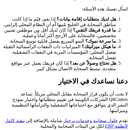
اسأل نفسك هذه الأسئلة:
هل لديك متطلبات إقامة بيانات؟
إذا نعم، قيّم ما إذا كانت
مناطق السحابة في الخليج تلبيها أم أن النظام المحلي إلزامي.
ما قدرة فريقك التقني؟
إذا كان لديك أقل من موظفَين تقنيين
مخصصين، فالسحابة على الأرجح أكثر أماناً وعملية.
ما سرعة نموك؟
النمو السريع يفضل قابلية توسع السحابة.
ما هيكل ميزانيتك؟
الميزانيات ذات النفقات الرأسمالية الثقيلة
تفضل المحلي؛ المؤسسات المرنة في النفقات التشغيلية
تفضل السحابة.
هل تحتاج وصولاً عن بعد؟
إذا كان فريقك يعمل عبر مواقع
متعددة، تبسط السحابة الاتصال بشكل كبير.
دعنا نساعدك في الاختيار
لا يجب أن يكون قرار السحابة مقابل المحلي مربكاً. تساعد
Q8Coders الشركات الكويتية في تقييم متطلباتها واختيار نموذج
النشر الذي يتوافق مع احتياجاتها التشغيلية والتزاماتها التنظيمية
وميزانيتها.
نقدم
حلول سحابية وخدمات ترحيل
شاملة بالإضافة إلى
تنفيذ كامل
لأنظمة ERP
لكل من البيئات السحابية والمحلية.