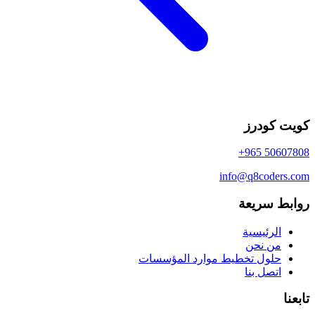
كويت كودرز
+965 50607808
info@q8coders.com
روابط سريعة
الرئيسية
من نحن
حلول تخطيط موارد المؤسسات
اتصل بنا
تابعنا