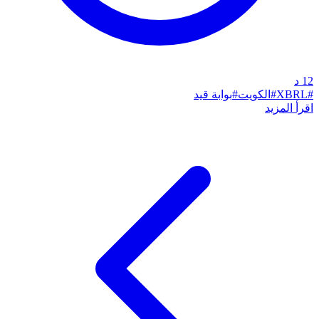
12
د
#
XBRL
#
الكويت
#
بوابة قيد
اقرأ المزيد