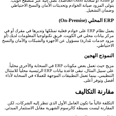
أو Azure أو سحابة Odoo الخاصة). تصل إليه عبر متصفح الويب.
يتولى المزود صيانة الخوادم وتحديثات الأمان والنسخ الاحتياطي
وضمان التشغيل.
ERP المحلي (On-Premise)
يعمل نظام ERP على خوادم فعلية تمتلكها وتديرها في مقرك أو في
مركز بيانات محلي في الكويت. فريق تكنولوجيا المعلومات لديك (أو
مزود خدمات مُدارة) مسؤول عن الأجهزة والشبكات والأمان والنسخ
الاحتياطي.
النموذج الهجين
مزيج حيث تعمل بعض مكونات ERP في السحابة والأخرى محلياً.
على سبيل المثال، تبقى قاعدة بيانات ERP الرئيسية محلياً للامتثال
التنظيمي، بينما تعمل التطبيقات الموجهة للعملاء في السحابة لأداء
أفضل وتوفر أعلى.
مقارنة التكاليف
التكلفة غالباً ما تكون العامل الأول الذي تنظر إليه الشركات، لكن
المقارنة ليست بسيطة كالرسوم الشهرية مقابل الاستثمار المبدئي.