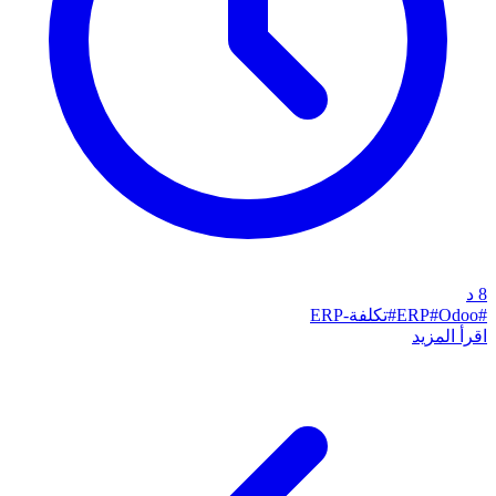
8
د
#
Odoo
#
ERP
#
تكلفة-ERP
اقرأ المزيد