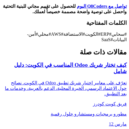
تواصل مع Q8Coders اليوم
للحصول على تقييم مجاني للبنية التحتية
واحصل على توصية واضحة مصممة خصيصاً لعملك.
الكلمات المفتاحية
#
سحابي
#
ERP
#
الكويت
#
الاستضافة
#
AWS
#
محلي
#
أمن-
البيانات
#
SaaS
مقالات ذات صلة
كيف تختار شريك Odoo المناسب في الكويت: دليل
شامل
تعرّف على معايير اختيار شريك تطبيق Odoo في الكويت. نصائح
حول الاعتماد الرسمي، الخبرة المحلية، الدعم بالعربية، وخدمات ما
بعد التطبيق.
فريق كويت كودرز
مطورو برمجيات ومستشارو حلول رقمية
مارس 12