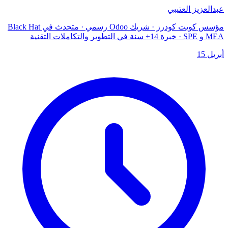
عبدالعزيز العتيبي
مؤسس كويت كودرز · شريك Odoo رسمي · متحدث في Black Hat
MEA و SPE · خبرة 14+ سنة في التطوير والتكاملات التقنية
أبريل 15