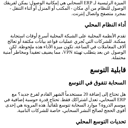
الميزة الرئيسية لـ ERP السحابي هي إمكانية الوصول: يمكن لفريقك
الوصول للنظام من أي مكان - المكتب أو المنزل أو أثناء التنقل -
بمجرد متصفح واتصال إنترنت.
أداء النظام المحلي
تقدم الأنظمة المحلية على الشبكة المحلية أسرع أوقات استجابة
ممكنة. للشركات التي تُجري عمليات قواعد بيانات مكثفة أو تعالج
آلاف المعاملات في الساعة، تكون ميزة الأداء هذه ملحوظة. لكن
الوصول عن بعد يتطلب تهيئة VPN، مما يضيف تعقيداً ومخاطر أمنية
محتملة.
قابلية التوسع
السحابة تتفوق في التوسع
هل تحتاج إلى إضافة 20 مستخدماً الشهر القادم لفرع جديد؟ مع
ERP السحابي، تعدل اشتراكك فقط. تحتاج قدرة حوسبة إضافية في
موسم الذروة؟ موارد السحابة تتوسع تلقائياً. هذه المرونة هي إحدى
أقوى الحجج لصالح النشر السحابي، خاصة للشركات النامية.
تحديات التوسع المحلي