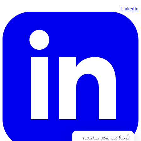
LinkedIn
×
مرحباً! كيف يمكننا مساعدتك؟