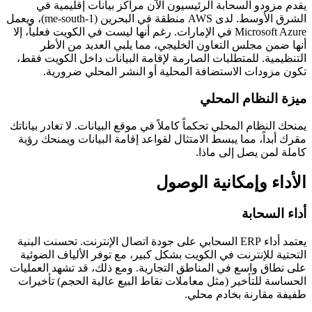
يقدم مزودو السحابة الرئيسيون الآن مراكز بيانات إقليمية في
الشرق الأوسط. لدى AWS منطقة في البحرين (me-south-1)، ويعمل
Microsoft Azure في الإمارات. رغم أنها ليست في الكويت فعلياً، إلا
أنها ضمن مجلس التعاون الخليجي، مما يلبي العديد من الأطر
التنظيمية. للمتطلبات الصارمة لإقامة البيانات داخل الكويت فقط،
تكون مزودات الاستضافة المحلية أو النشر المحلي ضرورية.
ميزة النظام المحلي
يمنحك النظام المحلي تحكماً كاملاً في موقع البيانات. لا تغادر بياناتك
مقرك أبداً، مما يبسط الامتثال لقواعد إقامة البيانات ويمنحك رؤية
كاملة لمن يصل إلى ماذا.
الأداء وإمكانية الوصول
أداء السحابة
يعتمد أداء ERP السحابي على جودة اتصال الإنترنت. تحسنت البنية
التحتية للإنترنت في الكويت بشكل كبير، مع توفر الألياف الضوئية
على نطاق واسع في المناطق التجارية. ومع ذلك، قد تشهد العمليات
الحساسة للتأخير (مثل معاملات نقاط البيع عالية الحجم) تأخيرات
طفيفة مقارنة بخادم محلي.