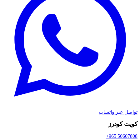
تواصل عبر واتساب
كويت كودرز
+965 50607808