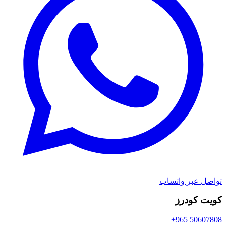
تواصل عبر واتساب
كويت كودرز
+965 50607808